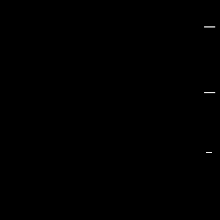
__
__